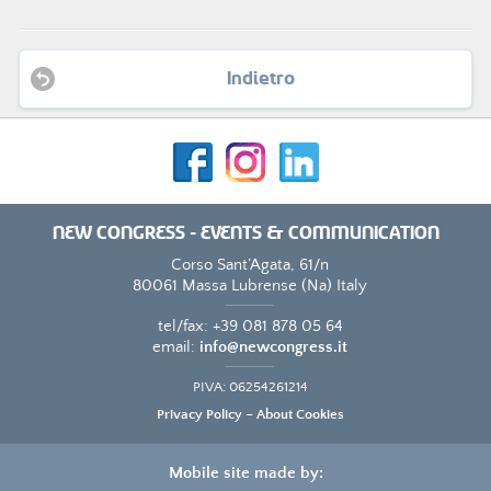
Talamo Ersilia
Tortorella Nicola
Ventre Velia
Indietro
ECM - Educazione Continua in Medicina
L' evento FAD è accreditato secondo il Programma di
Educazione Continua in Medicina ECM e sono stati
assegnati n. 4,5 crediti formativi ECM, per un massimo di 100
NEW CONGRESS - EVENTS & COMMUNICATION
partecipanti. L' evento è rivolto alle figure professionali di
Corso Sant’Agata, 61/n
Infermiere ed Ostetrica.
80061
Massa Lubrense
(Na)
Italy
tel/fax:
+39 081 878 05 64
email:
info@newcongress.it
ISCRIZIONE
PIVA:
06254261214
SOCIO AICO IN REGOLA 2021 gratuita
Privacy Policy
–
About Cookies
NON SOCIO € 35,00 (da bonificare ad AICO)
La quota comprende l' iscrizione al webinar e alla Società
Mobile site made by:
Scientifica AICO anno 2021