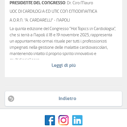
PRESIDENTE DEL CONGRESSO
: Dr. Ciro Mauro
UOC DI CARDILOGI A ED UTIC CON EMODINAMICA
A.O.R.N. "A. CARDARELLI" - NAPOLI
La quinta edizione del Congresso “Hot Topics in Cardiologia”,
che si terrà a Napoli il 18 e 19 novembre 2025, rappresenta
un appuntamento ormai rituale per tutti i professionisti
impegnati nella gestione delle malattie cardiovascolari,
mantenendo intatto il proprio spirito innovativo e
multidisciplinare.
Leggi di più
In uno scenario clinico sempre più complesso e
interconnesso, il congresso si propone di affrontare –
attraverso sessioni monotematiche, ma pluridisciplinari –
alcuni degli argomenti più rilevanti e attuali della
Cardiologia: scompenso cardiaco, cardiopatia ischemica
Indietro
(acuta e cronica), interventistica strutturale, elettrofisiologia,
disordini metabolici (diabete mellito, dislipidemia, obesità) e
le sempre più riconosciute interazioni tra cuore e rene,
cuore e cervello, oltre alle più moderne frontiere della
diagnostica non invasiva e alla sinergia con la