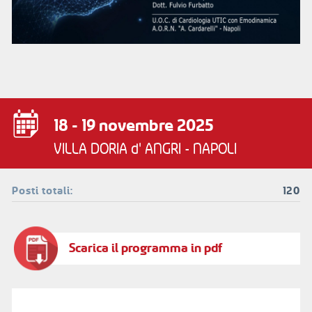
18 - 19 novembre 2025
VILLA DORIA d' ANGRI - NAPOLI
Posti totali:
120
Scarica il programma in pdf